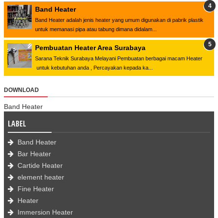
Band Heater
Band Heater adalah jenis heater yang umum digunakan di pabrik plastik
untuk memanasi pipa atau tabung dimana didalam...
Pembuatan Heater Area Surabaya
Sarana Teknik Surabaya Melayani Pembuatan berbagai macam Heater
untuk kebutuhan anda , Percayakan kepada ka...
DOWNLOAD
Band Heater
LABEL
Band Heater
Bar Heater
Cartide Heater
element heater
Fine Heater
Heater
Immersion Heater