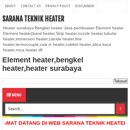
ABOUT
CONTACT US
PRIVACY POLICY
DISCLAIMER
SARANA TEKNIK HEATER
Heater surabaya Bengkel heater Jasa pembuatan Element heater
Element heater(band heater,Strip heater,nozzle heater,tubular
heater,immersion heater,catride heater,fine
heater,termocouple,cast in heater,cubikel heater,silica kaca
heater,mica heater.dll
Element heater,bengkel
heater,heater surabaya
MENU
T DATANG DI WEB SARANA TEKNIK HEATER , KAMI