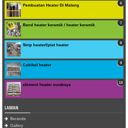
Pembuatan Heater Di Malang
Band heater keramik / heater keramik
Strip heaterl/plat heater
Cubikel heater
element heater surabaya
LAMAN
Beranda
Gallery