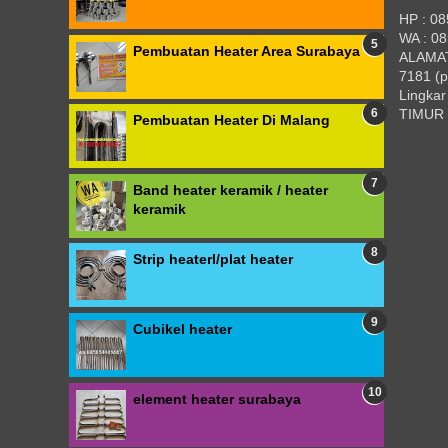
HP : 0
WA : 0
Pembuatan Heater Area Surabaya
ALAMAT 
7181 (p
Lingkar
TIMUR
Pembuatan Heater Di Malang
Band heater keramik / heater
keramik
Strip heaterl/plat heater
Cubikel heater
element heater surabaya