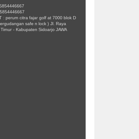
85854446667
85854446667
: perum citra fajar golf at 7000 blok D
ergudangan safe n lock ) Jl. Raya
 Timur - Kabupaten Sidoarjo JAWA