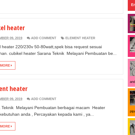
En
kel heater
BER 09, 2019
ADD COMMENT
ELEMENT HEATER
l heater 220/230v 50-80watt,spek bisa request sesuai
han. cubikel heater Sarana Teknik Melayani Pembuatan be...
 MORE
and
ent heater
BER 09, 2019
ADD COMMENT
 Teknik Melayani Pembuatan berbagai macam Heater
pip
kebutuhan anda , Percayakan kepada kami , ya...
 MORE