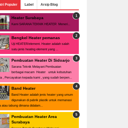
tri Populer
Label
Arsip Blog
Heater Surabaya
Kami SARANA TEKNIK HEATER Meneri...
Bengkel Heater pemanas
Uji HEATER/element. Heater adalah salah
satu jenis heating element yang ...
Pembuatan Heater Di Sidoarjo
Sarana Teknik Melayani Pembuatan
berbagai macam Heater untuk kebutuhan
a , Percayakan kepada kami , yang sudah berpen...
Band Heater
Band Heater adalah jenis heater yang umum
digunakan di pabrik plastik untuk memanasi
a atau tabung dimana didalam...
Pembuatan Heater Area
Surabaya