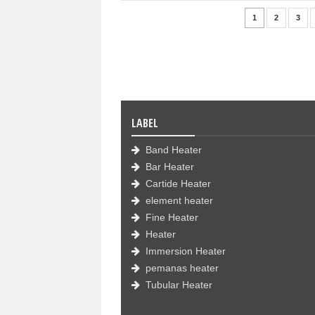
1
2
3
LABEL
Band Heater
Bar Heater
Cartide Heater
element heater
Fine Heater
Heater
Immersion Heater
pemanas heater
Tubular Heater