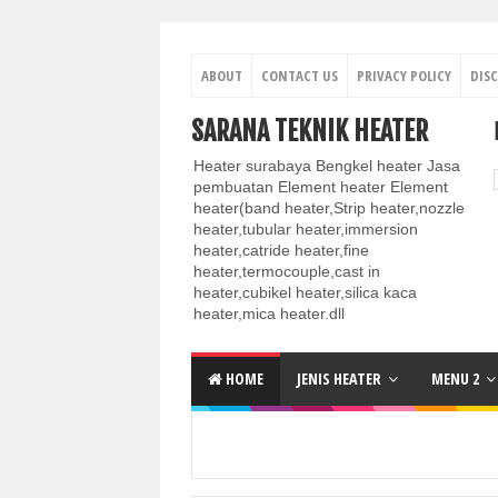
ABOUT
CONTACT US
PRIVACY POLICY
DIS
SARANA TEKNIK HEATER
Heater surabaya Bengkel heater Jasa
pembuatan Element heater Element
heater(band heater,Strip heater,nozzle
heater,tubular heater,immersion
heater,catride heater,fine
heater,termocouple,cast in
heater,cubikel heater,silica kaca
heater,mica heater.dll
HOME
JENIS HEATER
MENU 2