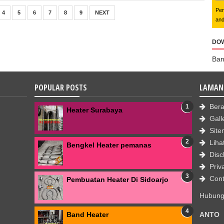
Pem
4
5
6
7
8
9
NEXT
and
DO
Ban
POPULAR POSTS
LAMAN
Ber
Heater Surabaya
Gall
Sit
Liha
Bengkel Heater pemanas
Disc
Priv
Cont
Pembuatan Heater Di Sidoarjo
Hubungi
Band Heater
ANTO