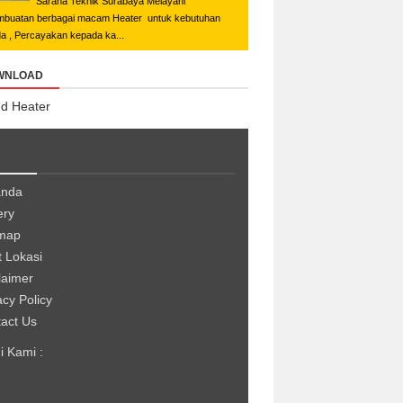
Sarana Teknik Surabaya Melayani
buatan berbagai macam Heater untuk kebutuhan
a , Percayakan kepada ka...
WNLOAD
d Heater
anda
ery
emap
t Lokasi
laimer
acy Policy
act Us
 Kami :