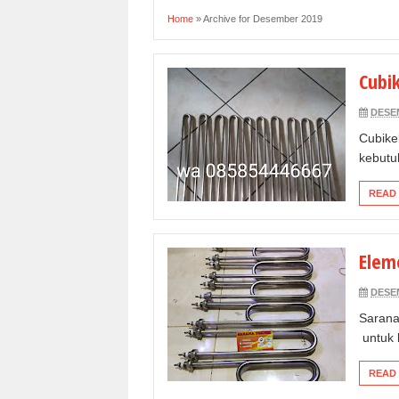
Home
»
Archive for Desember 2019
Cubi
DESEM
Cubike
kebutu
READ
Elem
DESEM
Sarana
untuk 
READ